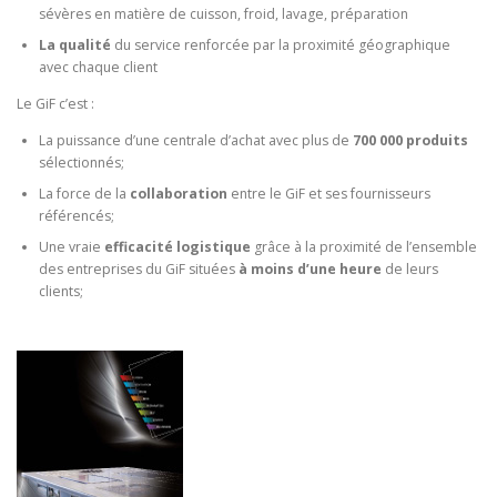
sévères en matière de cuisson, froid, lavage, préparation
La qualité
du service renforcée par la proximité géographique
avec chaque client
Le GiF c’est :
La puissance d’une centrale d’achat avec plus de
700 000 produits
sélectionnés;
La force de la
collaboration
entre le GiF et ses fournisseurs
référencés;
Une vraie
efficacité logistique
grâce à la proximité de l’ensemble
des entreprises du GiF situées
à moins d’une heure
de leurs
clients;