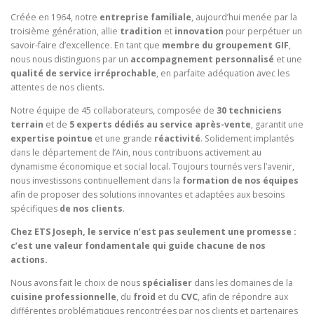
Créée en 1964, notre
entreprise familiale
, aujourd’hui menée par la
troisième génération, allie
tradition
et
innovation
pour perpétuer un
savoir-faire d’excellence. En tant que
membre du groupement GIF
,
nous nous distinguons par un
accompagnement personnalisé
et une
qualité de service irréprochable
, en parfaite adéquation avec les
attentes de nos clients.
Notre équipe de 45 collaborateurs, composée de
30 techniciens
terrain
et de
5 experts dédiés au service après-vente
, garantit une
expertise pointue
et une grande
réactivité
. Solidement implantés
dans le département de l’Ain, nous contribuons activement au
dynamisme économique et social local. Toujours tournés vers l’avenir,
nous investissons continuellement dans la
formation de nos équipes
afin de proposer des solutions innovantes et adaptées aux besoins
spécifiques
de nos clients
.
Chez ETS Joseph, le service n’est pas seulement une promesse :
c’est une valeur fondamentale qui guide chacune de nos
actions.
Nous avons fait le choix de nous
spécialiser
dans les domaines de la
cuisine professionnelle
, du
froid
et du
CVC
, afin de répondre aux
différentes problématiques rencontrées par nos clients et partenaires