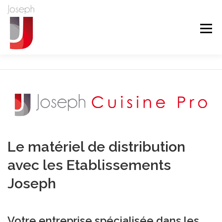
Aller
au
contenu
Menu
L’ENTREPRISE
FROID
CVC
CUISINE PRO
MAINTENANCE
RÉALISATIONS
Le matériel de distribution
LE COIN DES AFFAIRES
CONTACT
TEL
avec les Etablissements
Joseph
LINKEDIN
Votre entreprise spécialisée dans les