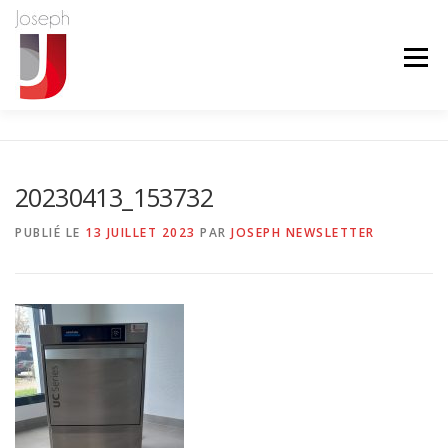
Aller
au
contenu
Menu
L’ENTREPRISE
FROID
CVC
CUISINE PRO
20230413_153732
MAINTENANCE
RÉALISATIONS
PUBLIÉ LE
13 JUILLET 2023
PAR
JOSEPH NEWSLETTER
LE COIN DES AFFAIRES
CONTACT
TEL
LINKEDIN