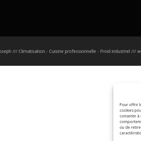
seph /// Climatisation - Cuisine professionnelle - Froid industriel //
Pour offrir 
cookies pou
consentir à
comportement
ou de retire
caractéristi