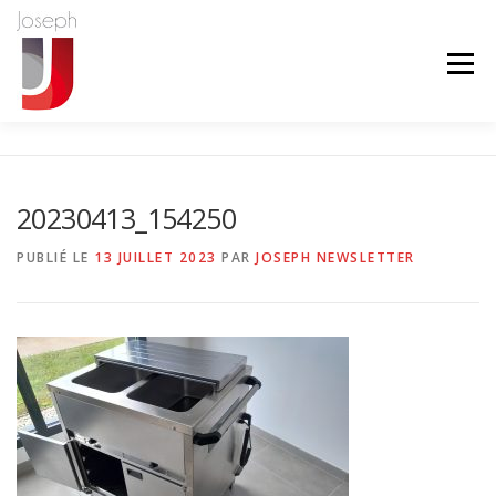
Aller
au
contenu
Menu
L’ENTREPRISE
FROID
CVC
CUISINE PRO
20230413_154250
MAINTENANCE
RÉALISATIONS
PUBLIÉ LE
13 JUILLET 2023
PAR
JOSEPH NEWSLETTER
LE COIN DES AFFAIRES
CONTACT
TEL
LINKEDIN