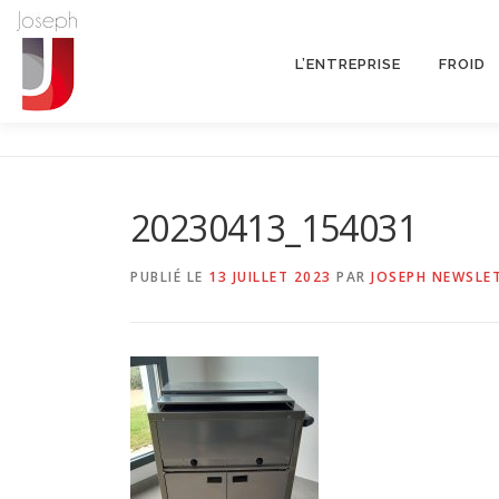
Aller
au
contenu
L’ENTREPRISE
FROID
20230413_154031
PUBLIÉ LE
13 JUILLET 2023
PAR
JOSEPH NEWSLE