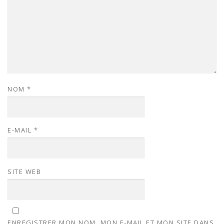
NOM
*
E-MAIL
*
SITE WEB
ENREGISTRER MON NOM, MON E-MAIL ET MON SITE DANS