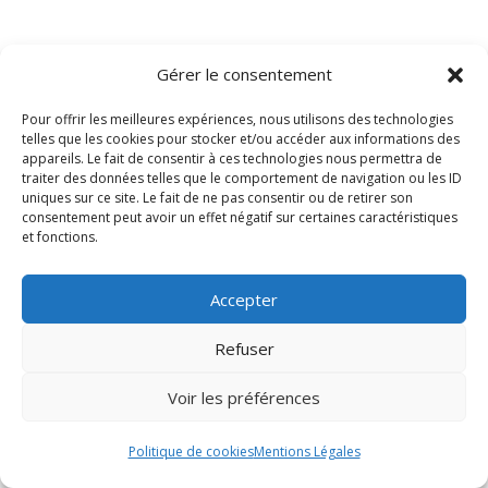
Gérer le consentement
Pour offrir les meilleures expériences, nous utilisons des technologies
telles que les cookies pour stocker et/ou accéder aux informations des
appareils. Le fait de consentir à ces technologies nous permettra de
traiter des données telles que le comportement de navigation ou les ID
uniques sur ce site. Le fait de ne pas consentir ou de retirer son
consentement peut avoir un effet négatif sur certaines caractéristiques
et fonctions.
Accédez à nos CGV
Accepter
Refuser
Copyright © 2018 Joseph /// Climatisation - Cuisine
Voir les préférences
professionnelle - Froid industriel /// www.joseph-pro.com
Politique de cookies
Mentions Légales